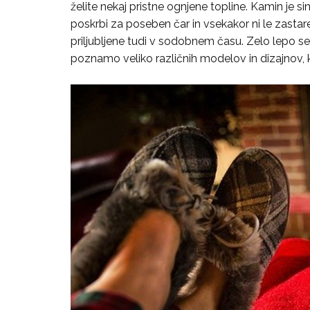
želite nekaj pristne ognjene topline. Kamin je 
poskrbi za poseben čar in vsekakor ni le zastar
priljubljene tudi v sodobnem času. Zelo lepo s
poznamo veliko različnih modelov in dizajnov, 