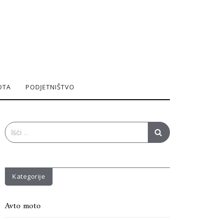
OTA
PODJETNIŠTVO
Search
for:
Kategorije
Avto moto