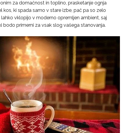
sinonim za domačnost in toplino, prasketanje ognja
el kos, ki spada samo v stare izbe, pač pa so zelo
e lahko vklopijo v moderno opremljen ambient, saj
ki bodo primerni za vsak slog vašega stanovanja.