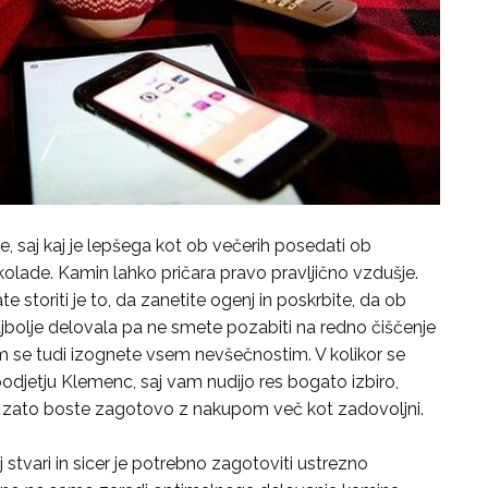
, saj kaj je lepšega kot ob večerih posedati ob
kolade. Kamin lahko pričara pravo pravljično vzdušje.
 storiti je to, da zanetite ogenj in poskrbite, da ob
jbolje delovala pa ne smete pozabiti na redno čiščenje
m se tudi izognete vsem nevšečnostim. V kolikor se
djetju Klemenc, saj vam nudijo res bogato izbiro,
u zato boste zagotovo z nakupom več kot zadovoljni.
 stvari in sicer je potrebno zagotoviti ustrezno