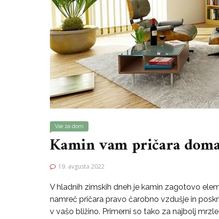
Vse za dom
Kamin vam pričara domač
19. avgusta 2022
V hladnih zimskih dneh je kamin zagotovo ele
namreč pričara pravo čarobno vzdušje in poskr
v vašo bližino. Primerni so tako za najbolj mrzle