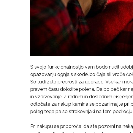
S svojo funkcionalnostjo vam bodo nudil udobje
opazovanju ognja s skodelico čaja ali vroče čo
So tudi zelo preprosti za uporabo. Vse kar morate
pravem času doložite polena. Da bo peč kar na
in vzdrževanje. Z rednim in doslednim čiščenje
odločate za nakup kamina se pozanimajte pri po
poleg tega pa so strokovnjaki na tem področj
Pri nakupu se priporoča, da ste pozorni na nekaj