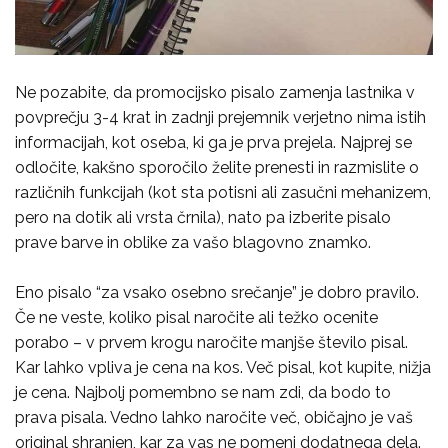
Ne pozabite, da promocijsko pisalo zamenja lastnika v
povprečju 3-4 krat in zadnji prejemnik verjetno nima istih
informacijah, kot oseba, ki ga je prva prejela. Najprej se
odločite, kakšno sporočilo želite prenesti in razmislite o
različnih funkcijah (kot sta potisni ali zasučni mehanizem,
pero na dotik ali vrsta črnila), nato pa izberite pisalo
prave barve in oblike za vašo blagovno znamko.
Eno pisalo “za vsako osebno srečanje” je dobro pravilo.
Če ne veste, koliko pisal naročite ali težko ocenite
porabo – v prvem krogu naročite manjše število pisal.
Kar lahko vpliva je cena na kos. Več pisal, kot kupite, nižja
je cena. Najbolj pomembno se nam zdi, da bodo to
prava pisala. Vedno lahko naročite več, običajno je vaš
original shranjen, kar za vas ne pomeni dodatnega dela.