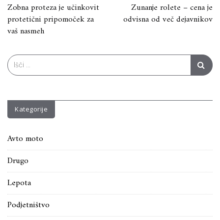
Navigacija
Zobna proteza je učinkovit
Zunanje rolete – cena je
protetični pripomoček za
odvisna od več dejavnikov
prispevka
vaš nasmeh
Search
for:
Kategorije
Avto moto
Drugo
Lepota
Podjetništvo