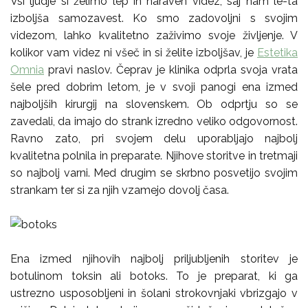
Vsi ljudje si želimo lep in naraven videz, saj nam le-ta
izboljša samozavest. Ko smo zadovoljni s svojim
videzom, lahko kvalitetno zaživimo svoje življenje. V
kolikor vam videz ni všeč in si želite izboljšav, je
Estetika
Omnia
pravi naslov. Čeprav je klinika odprla svoja vrata
šele pred dobrim letom, je v svoji panogi ena izmed
najboljših kirurgij na slovenskem. Ob odprtju so se
zavedali, da imajo do strank izredno veliko odgovornost.
Ravno zato, pri svojem delu uporabljajo najbolj
kvalitetna polnila in preparate. Njihove storitve in tretmaji
so najbolj varni. Med drugim se skrbno posvetijo svojim
strankam ter si za njih vzamejo dovolj časa.
Ena izmed njihovih najbolj priljubljenih storitev je
botulinom toksin ali botoks. To je preparat, ki ga
ustrezno usposobljeni in šolani strokovnjaki vbrizgajo v