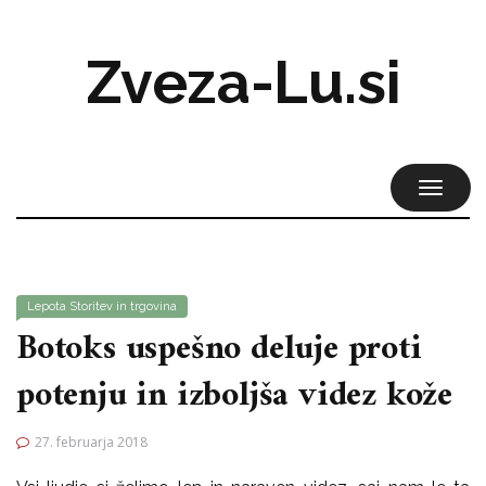
Zveza-Lu.si
TOGGL
NAVIG
Lepota
Storitev in trgovina
Botoks uspešno deluje proti
potenju in izboljša videz kože
27. februarja 2018