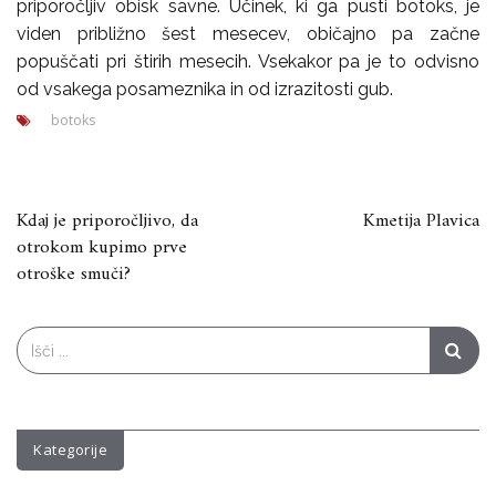
priporočljiv obisk savne. Učinek, ki ga pusti botoks, je
viden približno šest mesecev, običajno pa začne
popuščati pri štirih mesecih. Vsekakor pa je to odvisno
od vsakega posameznika in od izrazitosti gub.
botoks
Navigacija
Kdaj je priporočljivo, da
Kmetija Plavica
otrokom kupimo prve
prispevka
otroške smuči?
Search
for:
Kategorije