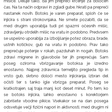
mišice. Deluje tako, da jim prepreči krčenje za določen
čas. Na ta način odpravi in zgladi gube, hkrati pa prepreči
nastanek novih. Botoks je varen preparat, sploh če se
injicira s strani strokovnjaka. Ne smete pozabiti, da se
med drugim uporablja tudi pri spazmi očesnih mišic,
zdravljenju otrdelih mišic na vratu in podobno. Predvsem
se uspešno uporablja za izboljšanje potez obraza, brade,
ustnih kotičkov, gub na vratu in podobno. Prav tako
preprečuje potenje v rokah, pazduhah in nogah. Botoks
zdravi migrene in glavobole ter jih preprečuje. Sam
poseg oziroma vbrizgavanje botoksa je izredno
enostavno. Najprej zdravnica temeljito pregleda tip in
vrsto gub, skrbno določi mesto injiciranja, izbran del
očisti ter s tanko igle vbrizga preparat. Poseg se
kratkotrajen, saj traja manj, kot deset minut. Po tem, ko
se botoks injicira, lahko enostavno s korektorjem
zabrišete vbodne pikice. Vsekakor se na dan posega
odsvetuje večji fizični napori in aktivnosti, med drugim ni