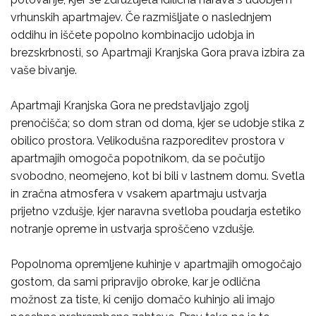
vrhunskih apartmajev. Če razmišljate o naslednjem
oddihu in iščete popolno kombinacijo udobja in
brezskrbnosti, so Apartmaji Kranjska Gora prava izbira za
vaše bivanje.
Apartmaji Kranjska Gora ne predstavljajo zgolj
prenočišča; so dom stran od doma, kjer se udobje stika z
obilico prostora. Velikodušna razporeditev prostora v
apartmajih omogoča popotnikom, da se počutijo
svobodno, neomejeno, kot bi bili v lastnem domu. Svetla
in zračna atmosfera v vsakem apartmaju ustvarja
prijetno vzdušje, kjer naravna svetloba poudarja estetiko
notranje opreme in ustvarja sproščeno vzdušje.
Popolnoma opremljene kuhinje v apartmajih omogočajo
gostom, da sami pripravijo obroke, kar je odlična
možnost za tiste, ki cenijo domačo kuhinjo ali imajo