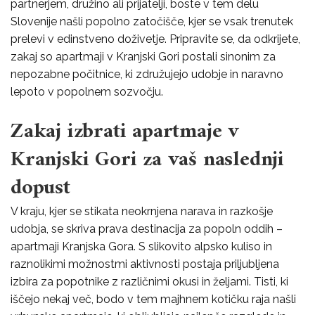
partnerjem, družino ali prijatelji, boste v tem delu
Slovenije našli popolno zatočišče, kjer se vsak trenutek
prelevi v edinstveno doživetje. Pripravite se, da odkrijete,
zakaj so apartmaji v Kranjski Gori postali sinonim za
nepozabne počitnice, ki združujejo udobje in naravno
lepoto v popolnem sozvočju.
Zakaj izbrati apartmaje v
Kranjski Gori za vaš naslednji
dopust
V kraju, kjer se stikata neokrnjena narava in razkošje
udobja, se skriva prava destinacija za popoln oddih –
apartmaji Kranjska Gora. S slikovito alpsko kuliso in
raznolikimi možnostmi aktivnosti postaja priljubljena
izbira za popotnike z različnimi okusi in željami. Tisti, ki
iščejo nekaj več, bodo v tem majhnem kotičku raja našli