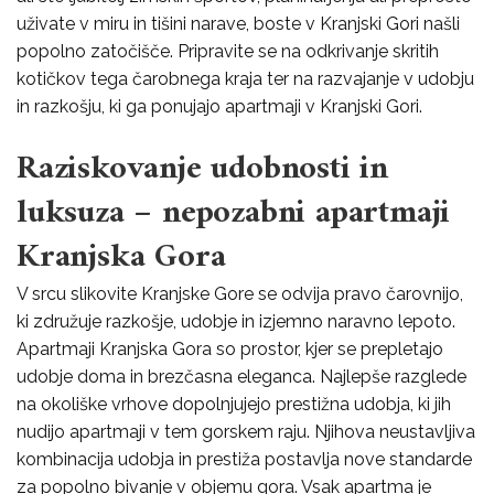
uživate v miru in tišini narave, boste v Kranjski Gori našli
popolno zatočišče. Pripravite se na odkrivanje skritih
kotičkov tega čarobnega kraja ter na razvajanje v udobju
in razkošju, ki ga ponujajo apartmaji v Kranjski Gori.
Raziskovanje udobnosti in
luksuza – nepozabni apartmaji
Kranjska Gora
V srcu slikovite Kranjske Gore se odvija pravo čarovnijo,
ki združuje razkošje, udobje in izjemno naravno lepoto.
Apartmaji Kranjska Gora so prostor, kjer se prepletajo
udobje doma in brezčasna eleganca. Najlepše razglede
na okoliške vrhove dopolnjujejo prestižna udobja, ki jih
nudijo apartmaji v tem gorskem raju. Njihova neustavljiva
kombinacija udobja in prestiža postavlja nove standarde
za popolno bivanje v objemu gora. Vsak apartma je