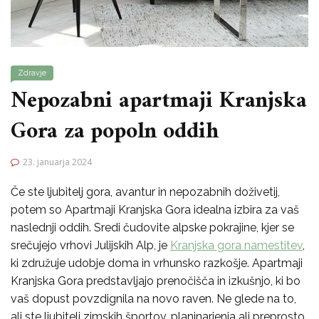
Zdravje
Nepozabni apartmaji Kranjska
Gora za popoln oddih
23. januarja 2024
Če ste ljubitelj gora, avantur in nepozabnih doživetij,
potem so Apartmaji Kranjska Gora idealna izbira za vaš
naslednji oddih. Sredi čudovite alpske pokrajine, kjer se
srečujejo vrhovi Julijskih Alp, je
Kranjska gora namestitev
,
ki združuje udobje doma in vrhunsko razkošje. Apartmaji
Kranjska Gora predstavljajo prenočišča in izkušnjo, ki bo
vaš dopust povzdignila na novo raven. Ne glede na to,
ali ste ljubitelj zimskih športov, planinarjenja ali preprosto