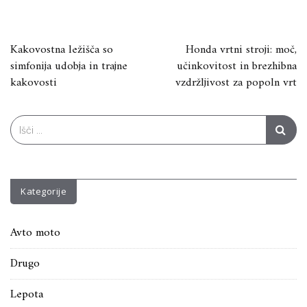
Navigacija
Kakovostna ležišča so
Honda vrtni stroji: moč,
simfonija udobja in trajne
učinkovitost in brezhibna
prispevka
kakovosti
vzdržljivost za popoln vrt
Search
for:
Kategorije
Avto moto
Drugo
Lepota