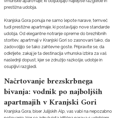
vrhunske apartmaje, ki obljubljajo najlepše razglede in
prestižna udobja.
Kranjska Gora ponuja ne samo lepote narave, temveč
tudi prestižne apartmaje, ki postavljajo nove standarde
udobja. Od elegantne notranje opreme do brezhibnih
storitev, apartmaji v Kranjski Gori so zasnovani tako, da
zadovoljijo še tako zahtevne goste. Pripravite se, da
odkrijete, zakaj je ta destinacija vrhunska izbira za vaš
naslednji dopust, kjer se združijo razkošje, udobje in
osupljivi razgledi.
Načrtovanje brezskrbnega
bivanja: vodnik po najboljših
apartmajih v Kranjski Gori
Kranjska Gora, biser Julijskih Alp, vas vabi na nepozabno
potovanje, kjer se združujeta idilična narava s udobjem