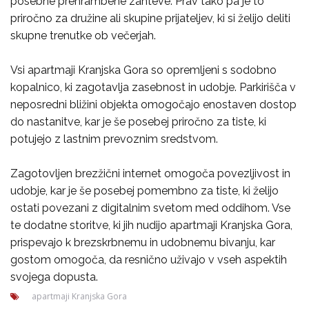
posebne prehrambene zahteve. Prav tako pa je to
priročno za družine ali skupine prijateljev, ki si želijo deliti
skupne trenutke ob večerjah.
Vsi apartmaji Kranjska Gora so opremljeni s sodobno
kopalnico, ki zagotavlja zasebnost in udobje. Parkirišča v
neposredni bližini objekta omogočajo enostaven dostop
do nastanitve, kar je še posebej priročno za tiste, ki
potujejo z lastnim prevoznim sredstvom.
Zagotovljen brezžični internet omogoča povezljivost in
udobje, kar je še posebej pomembno za tiste, ki želijo
ostati povezani z digitalnim svetom med oddihom. Vse
te dodatne storitve, ki jih nudijo apartmaji Kranjska Gora,
prispevajo k brezskrbnemu in udobnemu bivanju, kar
gostom omogoča, da resnično uživajo v vseh aspektih
svojega dopusta.
apartmaji Kranjska Gora