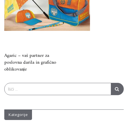
Navigacija
Agaric – vaš partner za
poslovna darila in grafično
prispevka
oblikovanje
Search
for:
Kategorije