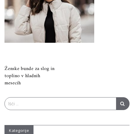
Navigacija
Ženske bunde za slog in
toplino v hladnih
prispevka
mesecih
Search
for:
Kategorije