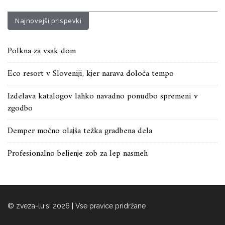
Najnovejši prispevki
Polkna za vsak dom
Eco resort v Sloveniji, kjer narava določa tempo
Izdelava katalogov lahko navadno ponudbo spremeni v
zgodbo
Demper močno olajša težka gradbena dela
Profesionalno beljenje zob za lep nasmeh
© zveza-lu.si 2026 | Vse pravice pridržane