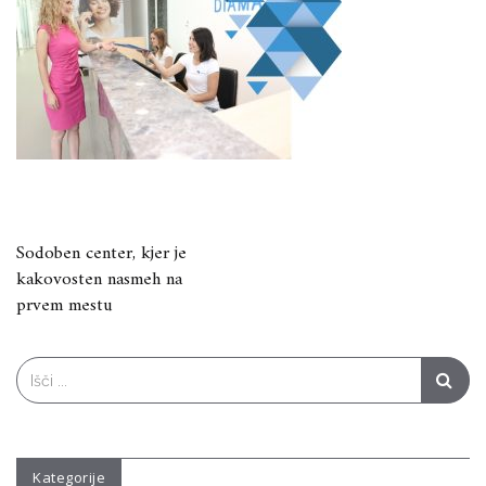
Navigacija
Sodoben center, kjer je
kakovosten nasmeh na
prispevka
prvem mestu
Search
for:
Kategorije