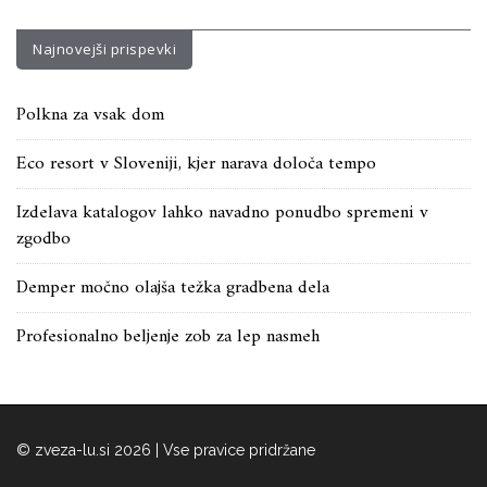
Najnovejši prispevki
Polkna za vsak dom
Eco resort v Sloveniji, kjer narava določa tempo
Izdelava katalogov lahko navadno ponudbo spremeni v
zgodbo
Demper močno olajša težka gradbena dela
Profesionalno beljenje zob za lep nasmeh
© zveza-lu.si 2026 | Vse pravice pridržane