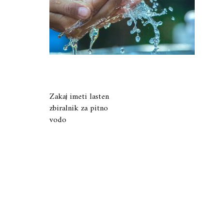
Navigacija
Zakaj imeti lasten
zbiralnik za pitno
prispevka
vodo