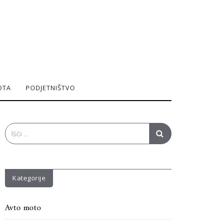
OTA
PODJETNIŠTVO
Search
for:
Kategorije
Avto moto