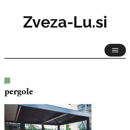
Zveza-Lu.si
TOGGL
NAVIG
pergole