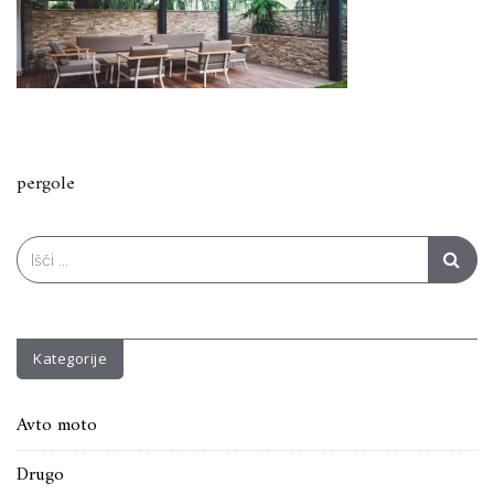
Navigacija
pergole
prispevka
Search
for:
Kategorije
Avto moto
Drugo