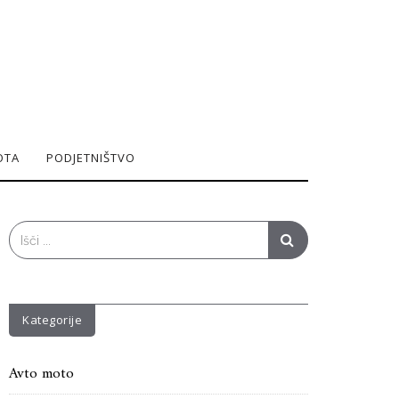
OTA
PODJETNIŠTVO
Search
for:
Kategorije
Avto moto