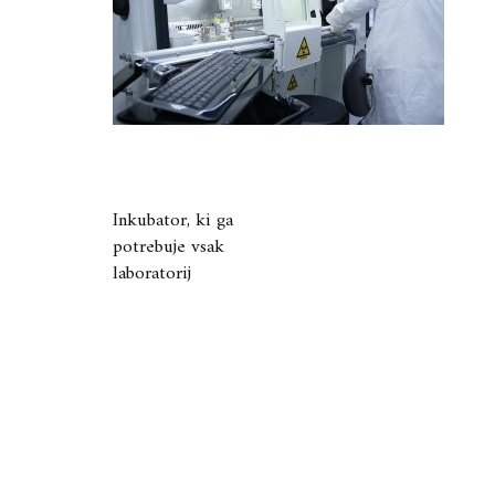
Navigacija
Inkubator, ki ga
potrebuje vsak
prispevka
laboratorij